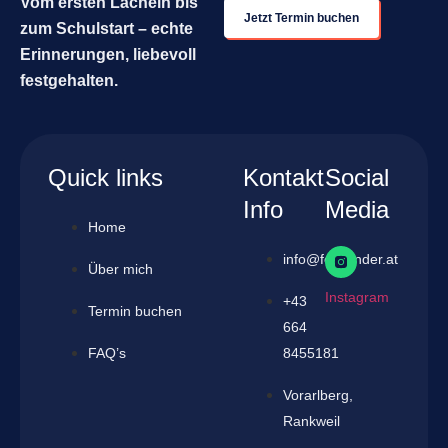
Vom ersten Lächeln bis
Jetzt Termin buchen
zum Schulstart – echte
Erinnerungen, liebevoll
festgehalten.
Quick links
Kontakt
Social
Info
Media
Home
info@fotokinder.at
Über mich
Instagram
+43
Termin buchen
664
FAQ’s
8455181
Vorarlberg,
Rankweil