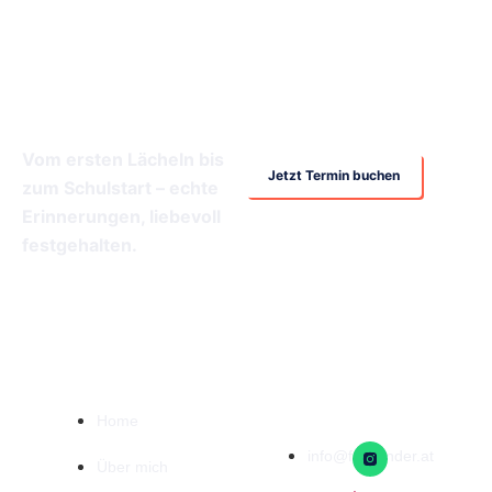
Termin buchen
Vom ersten Lächeln bis
Jetzt Termin buchen
zum Schulstart – echte
Erinnerungen, liebevoll
festgehalten.
Quick links
Kontakt
Social
Info
Media
Home
info@fotokinder.at
Über mich