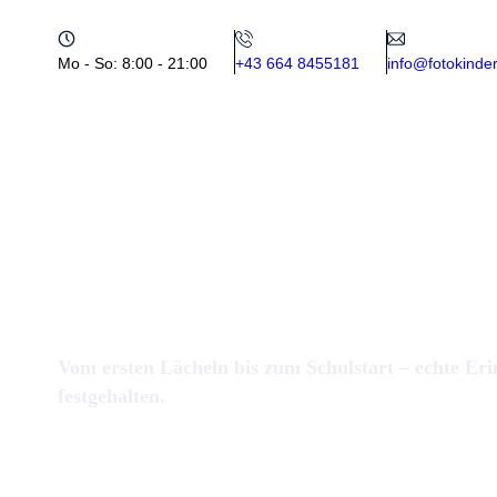
Mo - So: 8:00 - 21:00
+43 664 8455181
info@fotokinder
Vom ersten Lächeln bis zum Schulstart – echte Eri
festgehalten.