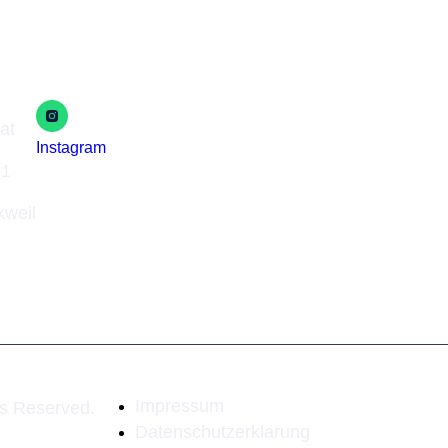
Social Media
at
Instagram
81
kweil
Impressum
ts Reserved.
Datenschutzerklarung