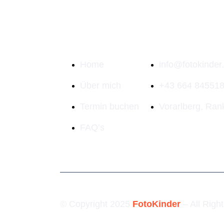
Quick links
Kontakt Info
Home
info@fotokinder.
Über mich
+43 664 84551
Termin buchen
Vorarlberg, Ran
FAQ’s
© Copyright 2025
FotoKinder
– All Righ