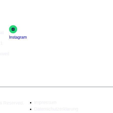
Social Media
at
Instagram
81
kweil
Impressum
ts Reserved.
Datenschutzerklarung