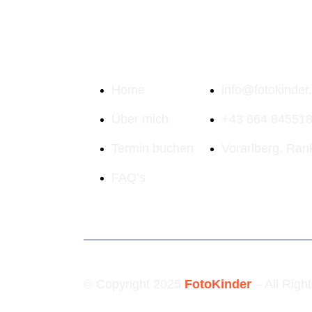
Quick links
Kontakt Info
Home
info@fotokinder.
Über mich
+43 664 84551
Termin buchen
Vorarlberg, Ran
FAQ’s
© Copyright 2025
FotoKinder
– All Righ