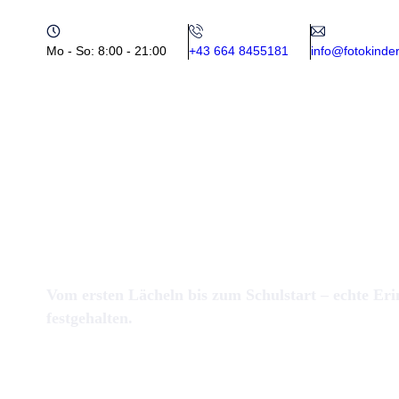
Mo - So: 8:00 - 21:00
+43 664 8455181
info@fotokinder
Vom ersten Lächeln bis zum Schulstart – echte Eri
festgehalten.